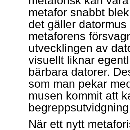
metaforisk kan vara 
metafor snabbt blek
det gäller datormus 
metaforens försvag
utvecklingen av dat
visuellt liknar egen
bärbara datorer. De
som man pekar med 
musen kommit att ka
begreppsutvidgning p
När ett nytt metafor