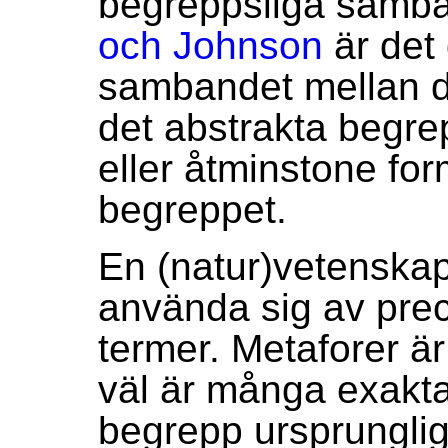
begreppsliga samban
och Johnson
är det
sambandet mellan 
det abstrakta begr
eller åtminstone for
begreppet.
En (natur)vetenskapl
använda sig av prec
termer. Metaforer är
väl är många exakta
begrepp ursprungl