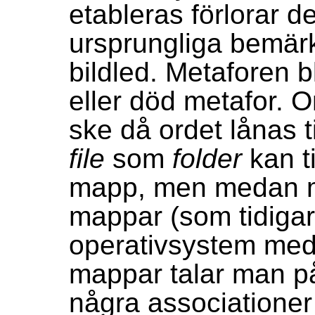
etableras förlorar det
ursprungliga bemär
bildled. Metaforen b
eller död metafor. O
ske då ordet lånas ti
file
som
folder
kan ti
mapp, men medan ma
mappar (som tidigare
operativsystem med 
mappar talar man på
några associationer 