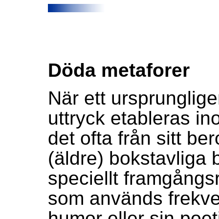
Döda metaforer
När ett ursprunglig
uttryck etableras in
det ofta från sitt b
(äldre) bokstavliga 
speciellt framgångsr
som används frekvent
humor eller sin poet