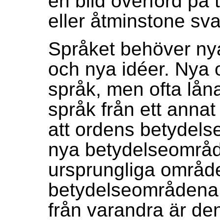
en bild överförd på 
eller åtminstone sv
Språket behöver ny
och nya idéer. Nya o
språk, men ofta lå
språk från ett anna
att ordens betydels
nya betydelseområde
ursprungliga område
betydelseområdena es
från varandra är de