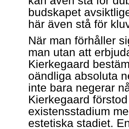
kan även stå för dub
budskapet avsiktlige
här även stå för klu
När man förhåller sig
man utan att erbjuda 
Kierkegaard bestäm
oändliga absoluta n
inte bara negerar n
Kierkegaard förstod
existensstadium mel
estetiska stadiet. E