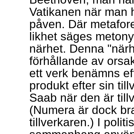
Vatikanen när man ha
påven. Där metafor
likhet säges metony
närhet. Denna "närhe
förhållande av orsak
ett verk benämns eft
produkt efter sin til
Saab när den är til
(Numera är dock bra
tillverkaren.) I polit