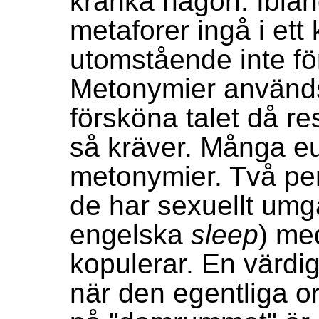
kränka någon. Ibla
metaforer ingå i ett
utomstående inte fö
Metonymier används 
försköna talet då re
så kräver. Många e
metonymier. Två per
de har sexuellt umg
engelska
sleep
) me
kopulerar. En värdi
när den egentliga o