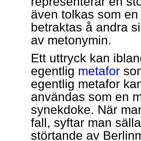
representerar en stö
även tolkas som e
betraktas å andra s
av metonymin.
Ett uttryck kan ibla
egentlig
metafor
som
egentlig metafor ka
användas som en me
synekdoke. När man
fall, syftar man säll
störtande av Berlin