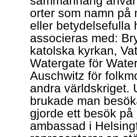
sammanhang använd
orter som namn på m
eller betydelsefull
associeras med: Bry
katolska kyrkan, Va
Watergate för Wate
Auschwitz för folkm
andra världskriget.
brukade man besök
gjorde ett besök på
ambassad i Helsingf