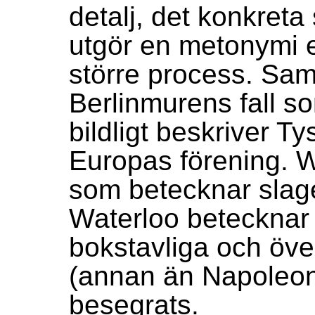
detalj, det konkreta
utgör en metonymi e
större process. Samt
Berlinmurens fall s
bildligt beskriver T
Europas förening. 
som betecknar slag
Waterloo betecknar 
bokstavliga och öve
(annan än Napoleo
besegrats.