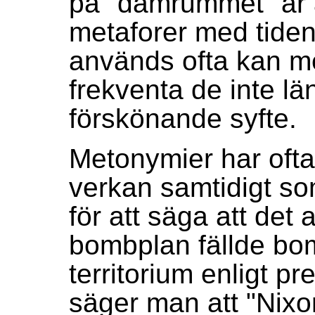
på "damrummet" är a
metaforer med tide
används ofta kan me
frekventa de inte lä
förskönande syfte.
Metonymier har oft
verkan samtidigt som
för att säga att det
bombplan fällde bo
territorium enligt p
säger man att "Nix