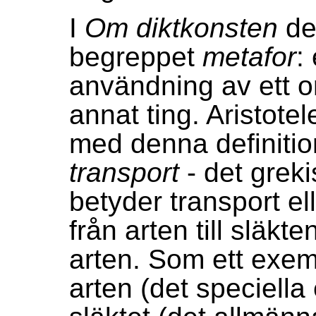
I
Om diktkonsten
def
begreppet
metafor
:
användning av ett ord
annat ting. Aristot
med denna definition 
transport
- det grek
betyder transport el
från arten till släkten
arten. Som ett exem
arten (det speciella e