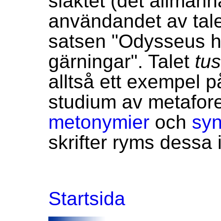
släktet (det allmänn
användandet av tal
satsen "Odysseus ha
gärningar". Talet
tu
alltså ett exempel p
studium av metafore
metonymier
och
sy
skrifter ryms dess
Startsida